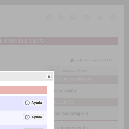
E EXPEDIENTES
Sede Electrónica
>
SEGEX
>
Usuario/a anónimo/a
OPCIONES GENERALES
Iniciar sesión
EXPEDIENTES
Listar por categoría
Buscar expedientes